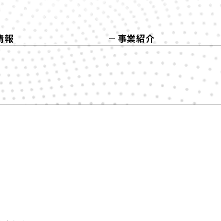
情報
事業紹介
ップメッセージ
SMART L-Gov
社概要
GaaS
革
ラクリザ
ュース
SLOW AND STEADY
用サイト
Govlong
イングアークグループのサステナビ
ティ