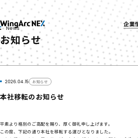
企業
News
ト
お知らせ
会
沿
ニ
採
ウ
リ
2026.04.15
お知らせ
本社移転のお知らせ
平素より格別のご高配を賜り、厚く御礼申し上げます。
この度、下記の通り本社を移転する運びとなりました。