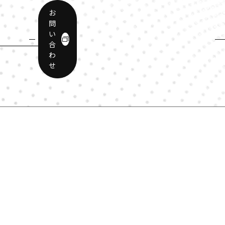
お
問
い
メ
合
わ
せ