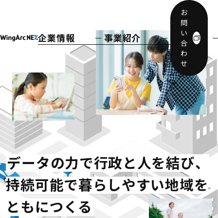
お
問
い
企業情報
事業紹介
合
トップメッセ
SMART L-Gov
わ
ージ
GaaS
せ
会社概要
ラクリザ
沿革
SLOW AND
ニュース
STEADY
採用サイト
Govlong
ウイングアー
クグループの
サステナビリ
データの力で行政と人を結び、
ティ
持続可能で暮らしやすい地域を
ともにつくる